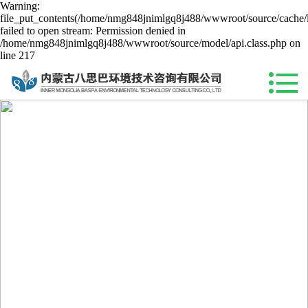
Warning:
file_put_contents(/home/nmg848jnimlgq8j488/wwwroot/source/cache/l
failed to open stream: Permission denied in
/home/nmg848jnimlgq8j488/wwwroot/source/model/api.class.php on
line 217