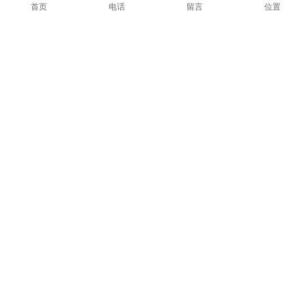
重合同守信用证书
信用企业证书
首页
电话
留言
位置
企业信用等级
诚信经理人
诚信经营
资信评价